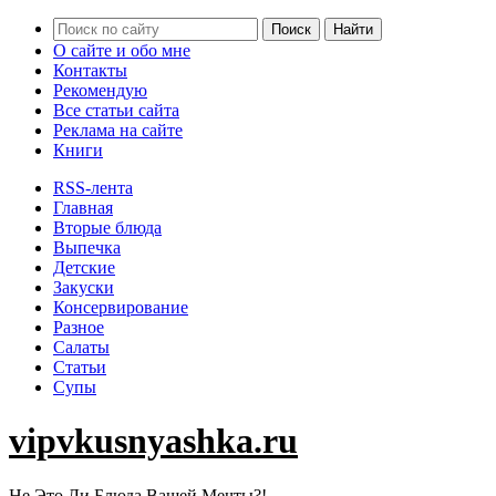
О сайте и обо мне
Контакты
Рекомендую
Все статьи сайта
Реклама на сайте
Книги
RSS-лента
Главная
Вторые блюда
Выпечка
Детские
Закуски
Консервирование
Разное
Салаты
Статьи
Супы
vipvkusnyashka.ru
Не Это Ли Блюда Вашей Мечты?!