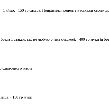
 - 1 яйцо; - 150 гр сахара; Понравился рецепт? Расскажи своим 
 брала 1 стакан, т.к. не люблю очень сладкое); - 400 гр муки (я б
гр сливочного масла;
яйца; - 150 гр муки;