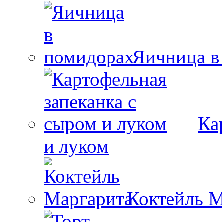
Яичница в
Ка
и луком
Коктейль М