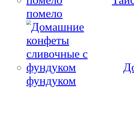
помело
Д
фундуком