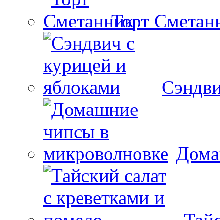
Торт Сметан
Сэндви
Дома
Тайс