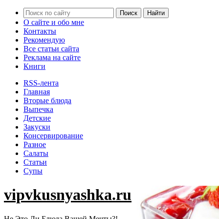
О сайте и обо мне
Контакты
Рекомендую
Все статьи сайта
Реклама на сайте
Книги
RSS-лента
Главная
Вторые блюда
Выпечка
Детские
Закуски
Консервирование
Разное
Салаты
Статьи
Супы
vipvkusnyashka.ru
Не Это Ли Блюда Вашей Мечты?!