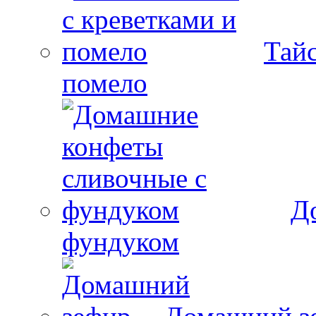
Тайс
помело
Д
фундуком