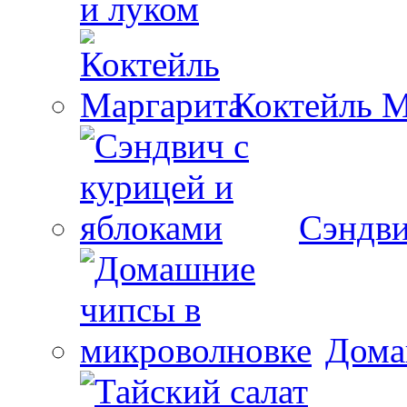
и луком
Коктейль М
Сэндви
Дома