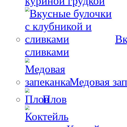
куриной грудкой
Вк
сливками
Медовая зап
Плов