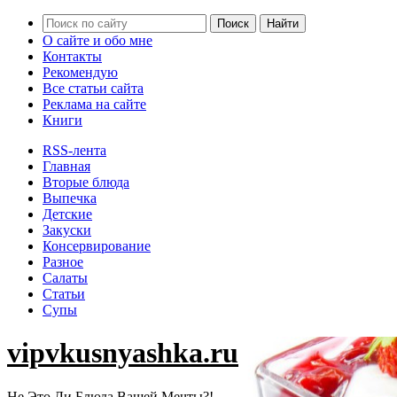
О сайте и обо мне
Контакты
Рекомендую
Все статьи сайта
Реклама на сайте
Книги
RSS-лента
Главная
Вторые блюда
Выпечка
Детские
Закуски
Консервирование
Разное
Салаты
Статьи
Супы
vipvkusnyashka.ru
Не Это Ли Блюда Вашей Мечты?!