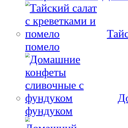
Тайс
помело
Д
фундуком