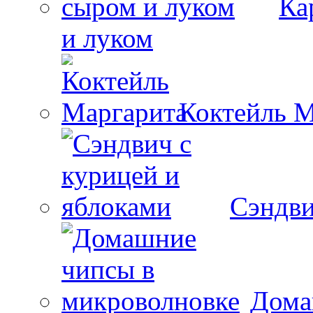
Ка
и луком
Коктейль М
Сэндви
Дома