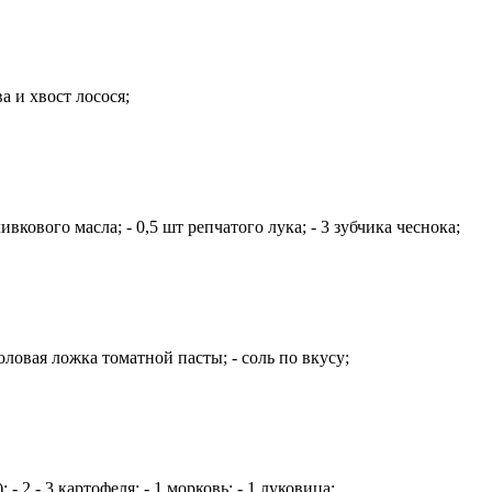
а и хвост лосося;
вкового масла; - 0,5 шт репчатого лука; - 3 зубчика чеснока;
оловая ложка томатной пасты; - соль по вкусу;
- 2 - 3 картофеля; - 1 морковь; - 1 луковица;