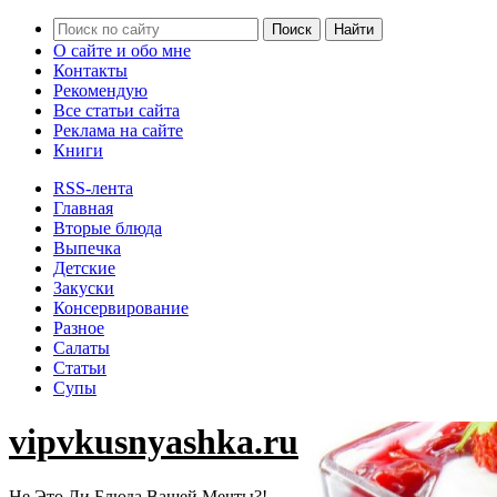
О сайте и обо мне
Контакты
Рекомендую
Все статьи сайта
Реклама на сайте
Книги
RSS-лента
Главная
Вторые блюда
Выпечка
Детские
Закуски
Консервирование
Разное
Салаты
Статьи
Супы
vipvkusnyashka.ru
Не Это Ли Блюда Вашей Мечты?!