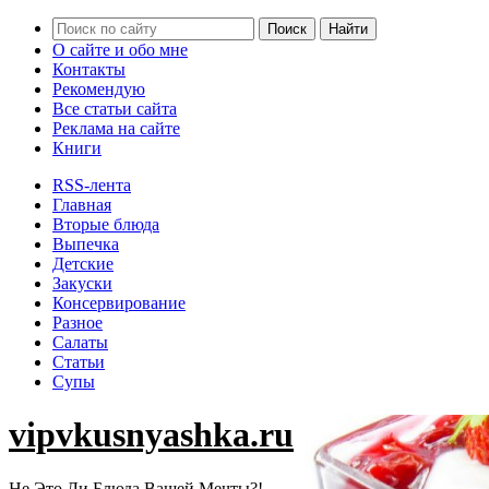
О сайте и обо мне
Контакты
Рекомендую
Все статьи сайта
Реклама на сайте
Книги
RSS-лента
Главная
Вторые блюда
Выпечка
Детские
Закуски
Консервирование
Разное
Салаты
Статьи
Супы
vipvkusnyashka.ru
Не Это Ли Блюда Вашей Мечты?!