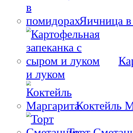
Яичница в
Ка
и луком
Коктейль М
Торт Сметан