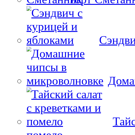
Сэндви
Дома
Тайс
помело