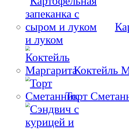
Ка
и луком
Коктейль М
Торт Сметан