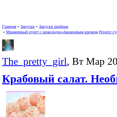
Главная
»
Закуски
»
Закуски рыбные
«
Мраморный рулет с шоколадно-банановым кремом
Рецепт су
The_pretty_girl
, Вт Мар 2
Крабовый салат. Нео