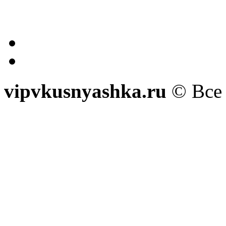
vipvkusnyashka.ru
© Все