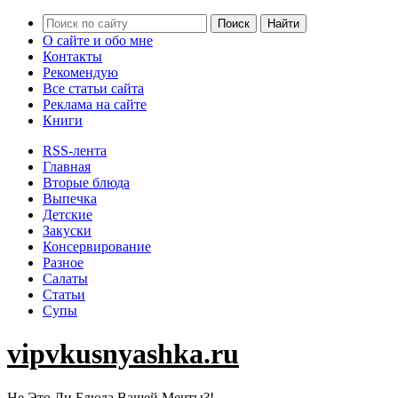
О сайте и обо мне
Контакты
Рекомендую
Все статьи сайта
Реклама на сайте
Книги
RSS-лента
Главная
Вторые блюда
Выпечка
Детские
Закуски
Консервирование
Разное
Салаты
Статьи
Супы
vipvkusnyashka.ru
Не Это Ли Блюда Вашей Мечты?!