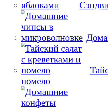
Сэндви
Дома
Тайс
помело