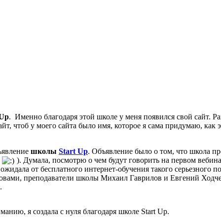
 Up
. Именно благодаря этой школе у меня появился свой сайт. Ра
айт, чтоб у моего сайта было имя, которое я сама придумаю, как 
бъявление
школы
Start Up
. Объявление было о том, что школа п
и
). Думала, посмотрю о чем будут говорить на первом вебинар
ожидала от бесплатного интернет-обучения такого серьезного п
вами, преподаватели школы Михаил Гаврилов и Евгений Ходченко
.
анию, я создала с нуля благодаря школе Start Up.