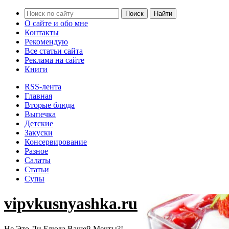
О сайте и обо мне
Контакты
Рекомендую
Все статьи сайта
Реклама на сайте
Книги
RSS-лента
Главная
Вторые блюда
Выпечка
Детские
Закуски
Консервирование
Разное
Салаты
Статьи
Супы
vipvkusnyashka.ru
Не Это Ли Блюда Вашей Мечты?!