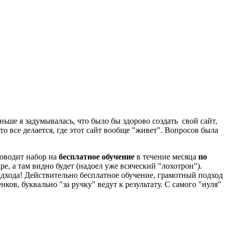
ньше я задумывалась, что было бы здорово создать свой сайт,
это все делается, где этот сайт вообще "живет". Вопросов была
роводит набор на
бесплатное обучение
в течение месяца
по
е, а там видно будет (надоел уже всяческий "лохотрон").
одхода! Действительно бесплатное обучение, грамотный подход
в, буквально "за ручку" ведут к результату. С самого "нуля"