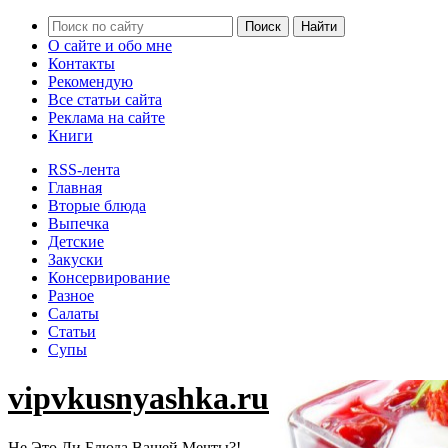
О сайте и обо мне
Контакты
Рекомендую
Все статьи сайта
Реклама на сайте
Книги
RSS-лента
Главная
Вторые блюда
Выпечка
Детские
Закуски
Консервирование
Разное
Салаты
Статьи
Супы
vipvkusnyashka.ru
Не Это Ли Блюда Вашей Мечты?!