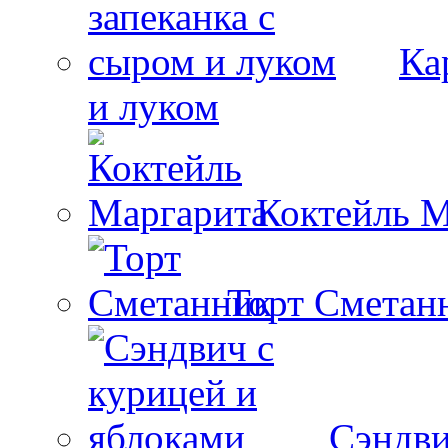
Ка
и луком
Коктейль М
Торт Сметан
Сэндви