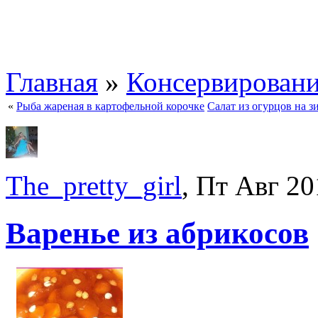
Главная
»
Консервирован
«
Рыба жареная в картофельной корочке
Салат из огурцов на з
The_pretty_girl
, Пт Авг 20
Варенье из абрикосов