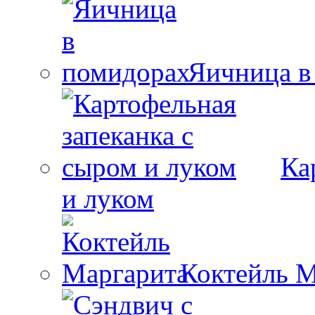
Яичница в
Ка
и луком
Коктейль М