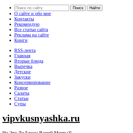
О сайте и обо мне
Контакты
Рекомендую
Все статьи сайта
Реклама на сайте
Книги
RSS-лента
Главная
Вторые блюда
Выпечка
Детские
Закуски
Консервирование
Разное
Салаты
Статьи
Супы
vipvkusnyashka.ru
Не Это Ли Блюда Вашей Мечты?!