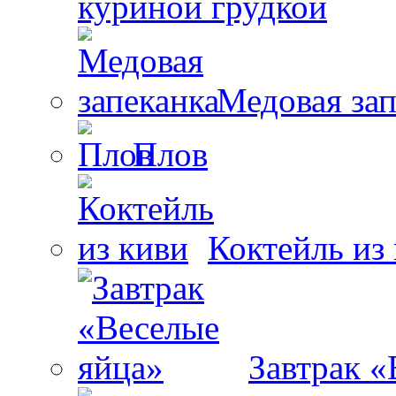
куриной грудкой
Медовая зап
Плов
Коктейль из
Завтрак «