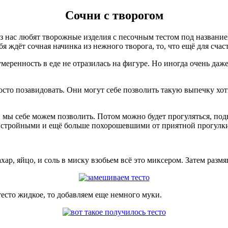
Сочни с творогом
з нас любят творожные изделия с песочным тестом под названи
я ждёт сочная начинка из нежного творога, то, что ещё для счас
умеренность в еде не отразилась на фигуре. Но иногда очень даж
осто позавидовать. Они могут себе позволить такую выпечку хоть 
 и мы себе можем позволить. Потом можно будет прогуляться, п
же стройными и ещё больше похорошевшими от приятной прогулк
ар, яйцо, и соль в миску взобьем всё это миксером. Затем разм
есто жидкое, то добавляем еще немного муки.