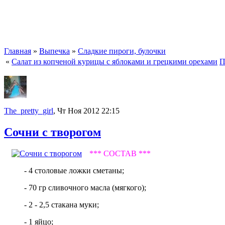
Главная
»
Выпечка
»
Сладкие пироги, булочки
«
Салат из копченой курицы с яблоками и грецкими орехами
П
The_pretty_girl
, Чт Ноя 2012 22:15
Сочни с творогом
*** СОСТАВ ***
- 4 столовые ложки сметаны;
- 70 гр сливочного масла (мягкого);
- 2 - 2,5 стакана муки;
- 1 яйцо;