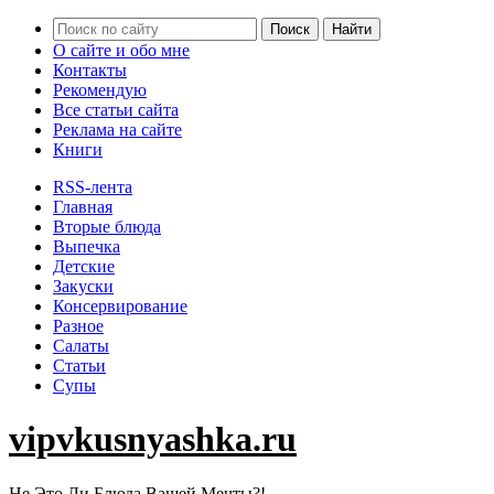
О сайте и обо мне
Контакты
Рекомендую
Все статьи сайта
Реклама на сайте
Книги
RSS-лента
Главная
Вторые блюда
Выпечка
Детские
Закуски
Консервирование
Разное
Салаты
Статьи
Супы
vipvkusnyashka.ru
Не Это Ли Блюда Вашей Мечты?!