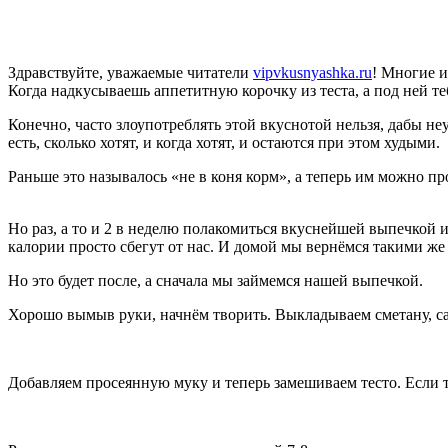
Здравствуйте, уважаемые читатели
vipvkusnyashka.ru
! Многие и
Когда надкусываешь аппетитную корочку из теста, а под ней теб
Конечно, часто злоупотреблять этой вкуснотой нельзя, дабы не
есть, сколько хотят, и когда хотят, и остаются при этом худыми.
Раньше это называлось «не в коня корм», а теперь им можно пр
Но раз, а то и 2 в неделю полакомиться вкуснейшей выпечкой
калории просто сбегут от нас. И домой мы вернёмся такими 
Но это будет после, а сначала мы займемся нашей выпечкой.
Хорошо вымыв руки, начнём творить. Выкладываем сметану, сах
Добавляем просеянную муку и теперь замешиваем тесто. Если т