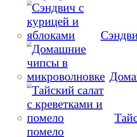
Сэндви
Дома
Тайс
помело