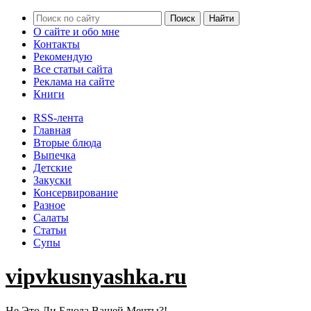
О сайте и обо мне
Контакты
Рекомендую
Все статьи сайта
Реклама на сайте
Книги
RSS-лента
Главная
Вторые блюда
Выпечка
Детские
Закуски
Консервирование
Разное
Салаты
Статьи
Супы
vipvkusnyashka.ru
Не Это Ли Блюда Вашей Мечты?!