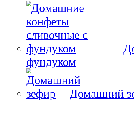
Д
фундуком
Домашний з