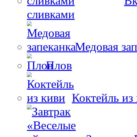
Вк
сливками
Медовая зап
Плов
Коктейль из