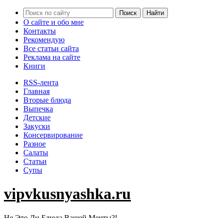
О сайте и обо мне
Контакты
Рекомендую
Все статьи сайта
Реклама на сайте
Книги
RSS-лента
Главная
Вторые блюда
Выпечка
Детские
Закуски
Консервирование
Разное
Салаты
Статьи
Супы
vipvkusnyashka.ru
Не Это Ли Блюда Вашей Мечты?!