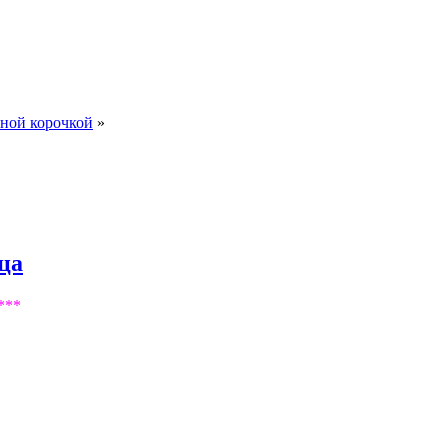
чной корочкой
»
ца
***