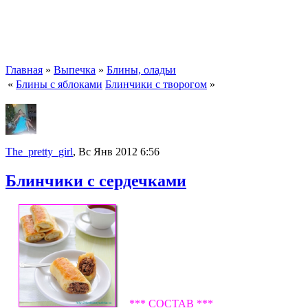
Главная
»
Выпечка
»
Блины, оладьи
«
Блины с яблоками
Блинчики с творогом
»
The_pretty_girl
, Вс Янв 2012 6:56
Блинчики с сердечками
*** СОСТАВ ***