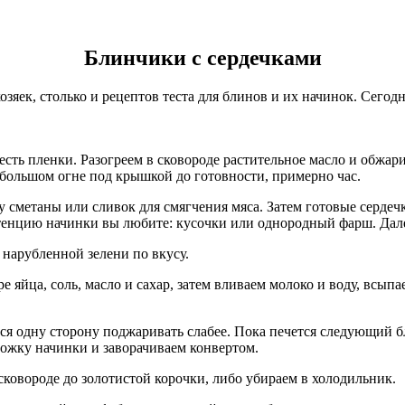
Блинчики с сердечками
хозяек, столько и рецептов теста для блинов и их начинок. Сего
сть пленки. Разогреем в сковороде растительное масло и обжари
большом огне под крышкой до готовности, примерно час.
 сметаны или сливок для смягчения мяса. Затем готовые сердеч
истенцию начинки вы любите: кусочки или однородный фарш. Дал
нарубленной зелени по вкусу.
 яйца, соль, масло и сахар, затем вливаем молоко и воду, всы
ся одну сторону поджаривать слабее. Пока печется следующий б
ожку начинки и заворачиваем конвертом.
ковороде до золотистой корочки, либо убираем в холодильник.