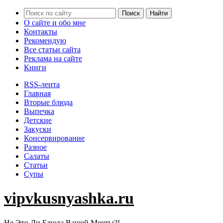
О сайте и обо мне
Контакты
Рекомендую
Все статьи сайта
Реклама на сайте
Книги
RSS-лента
Главная
Вторые блюда
Выпечка
Детские
Закуски
Консервирование
Разное
Салаты
Статьи
Супы
vipvkusnyashka.ru
Не Это Ли Блюда Вашей Мечты?!