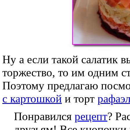
Ну а если такой салатик в
торжество, то им одним ст
Поэтому предлагаю посм
с картошкой
и торт
рафаэ
Понравился
рецепт
? Ра
друзьям! Все кнопочки 