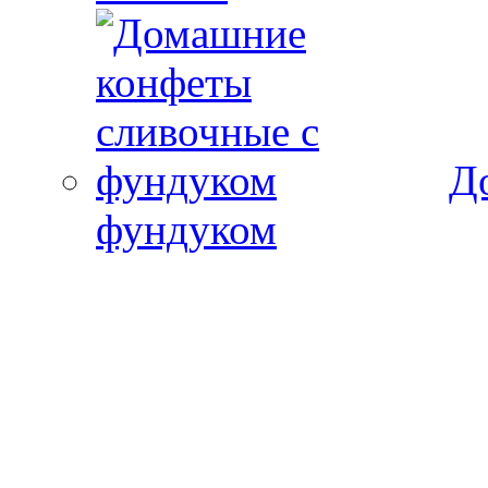
Д
фундуком