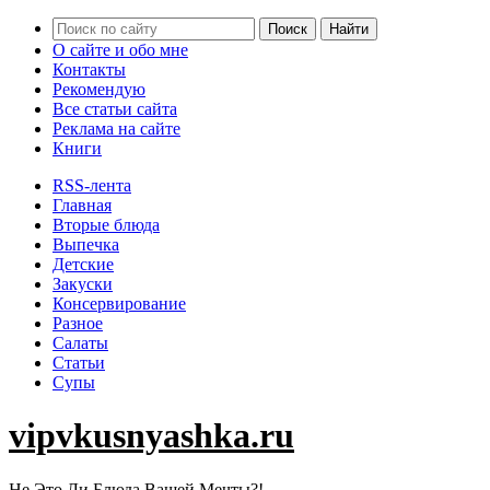
О сайте и обо мне
Контакты
Рекомендую
Все статьи сайта
Реклама на сайте
Книги
RSS-лента
Главная
Вторые блюда
Выпечка
Детские
Закуски
Консервирование
Разное
Салаты
Статьи
Супы
vipvkusnyashka.ru
Не Это Ли Блюда Вашей Мечты?!