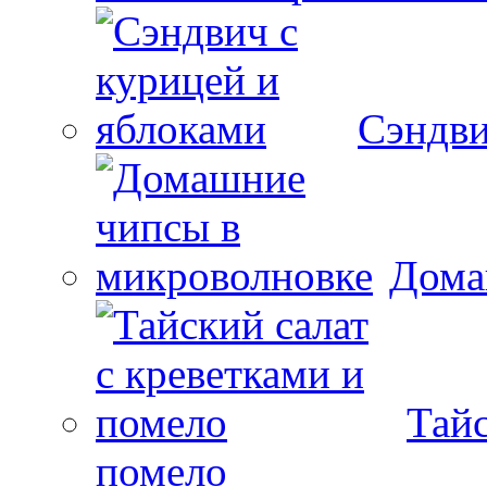
Сэндви
Дома
Тайс
помело