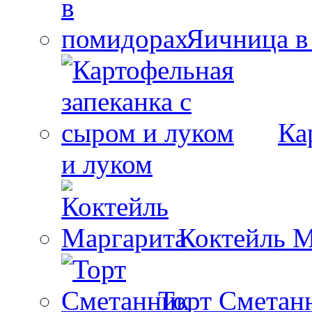
Яичница в
Ка
и луком
Коктейль М
Торт Сметан