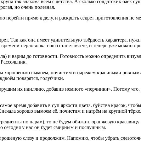
 крупа так знакома всем с детства. А сколько солдатских баек су
огая, но очень полезная.
гаю перейти прямо к делу, и раскрыть секрет приготовления не 
ет. Так как она имеет удивительную твёрдость характера, нужн
о времени перловочка наша станет мягче, и теперь уже можно при
ала) и варим до готовности. Готовность можно определить визуа
 Рассольник.
о мы хорошенько вымоем, почистим и нарежем красивыми ровным
вдвоём поварятся, голубчики.
ушим их идиллию, добавив немного «перчинки». Потому что, как
амое время добавить в суп яркости цвета, буйства красок, чтоб
 Сначала хорошо вымоем её, почистим и натрём на крупной тёрке
нгредиенты по парам), то не будем обижать оранжевую красавицу 
 Но сегодня у нас он будет смирным и послушным.
епрошеную слезу и продолжим. Напомню, чтобы убрать слезоточи