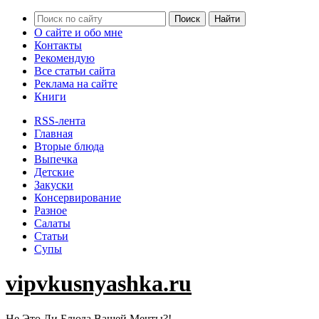
О сайте и обо мне
Контакты
Рекомендую
Все статьи сайта
Реклама на сайте
Книги
RSS-лента
Главная
Вторые блюда
Выпечка
Детские
Закуски
Консервирование
Разное
Салаты
Статьи
Супы
vipvkusnyashka.ru
Не Это Ли Блюда Вашей Мечты?!