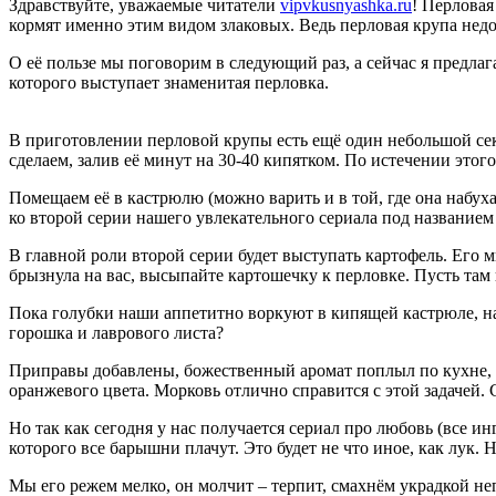
Здравствуйте, уважаемые читатели
vipvkusnyashka.ru
! Перловая
кормят именно этим видом злаковых. Ведь перловая крупа недор
О её пользе мы поговорим в следующий раз, а сейчас я предла
которого выступает знаменитая перловка.
В приготовлении перловой крупы есть ещё один небольшой секр
сделаем, залив её минут на 30-40 кипятком. По истечении этог
Помещаем её в кастрюлю (можно варить и в той, где она набух
ко второй серии нашего увлекательного сериала под названием
В главной роли второй серии будет выступать картофель. Ег
брызнула на вас, высыпайте картошечку к перловке. Пусть там 
Пока голубки наши аппетитно воркуют в кипящей кастрюле, нар
горошка и лаврового листа?
Приправы добавлены, божественный аромат поплыл по кухне, с
оранжевого цвета. Морковь отлично справится с этой задачей.
Но так как сегодня у нас получается сериал про любовь (все и
которого все барышни плачут. Это будет не что иное, как лук.
Мы его режем мелко, он молчит – терпит, смахнём украдкой н