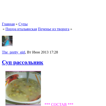
Главная
»
Супы
«
Пицца итальянская
Печенье из творога
»
The_pretty_girl
, Вт Июн 2013 17:28
Суп рассольник
*** СОСТАВ ***