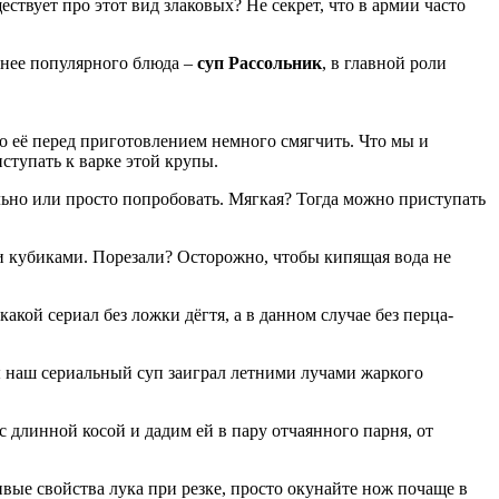
ществует про этот вид злаковых? Не секрет, что в армии часто
менее популярного блюда –
суп Рассольник
, в главной роли
о её перед приготовлением немного смягчить. Что мы и
ступать к варке этой крупы.
льно или просто попробовать. Мягкая? Тогда можно приступать
и кубиками. Порезали? Осторожно, чтобы кипящая вода не
ой сериал без ложки дёгтя, а в данном случае без перца-
ы наш сериальный суп заиграл летними лучами жаркого
.
с длинной косой и дадим ей в пару отчаянного парня, от
вые свойства лука при резке, просто окунайте нож почаще в