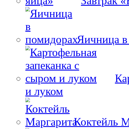
Завтрак «
Яичница в
Ка
и луком
Коктейль М