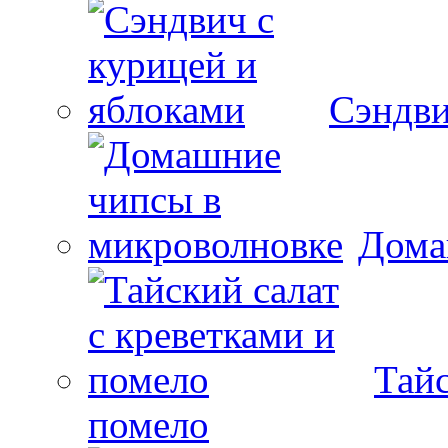
Сэндви
Дома
Тайс
помело