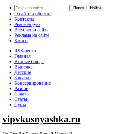
О сайте и обо мне
Контакты
Рекомендую
Все статьи сайта
Реклама на сайте
Книги
RSS-лента
Главная
Вторые блюда
Выпечка
Детские
Закуски
Консервирование
Разное
Салаты
Статьи
Супы
vipvkusnyashka.ru
Не Это Ли Блюда Вашей Мечты?!