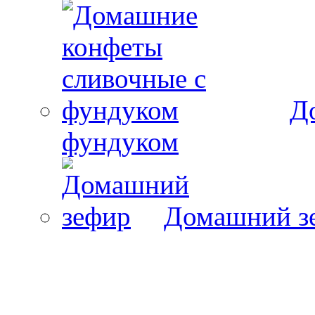
Д
фундуком
Домашний з