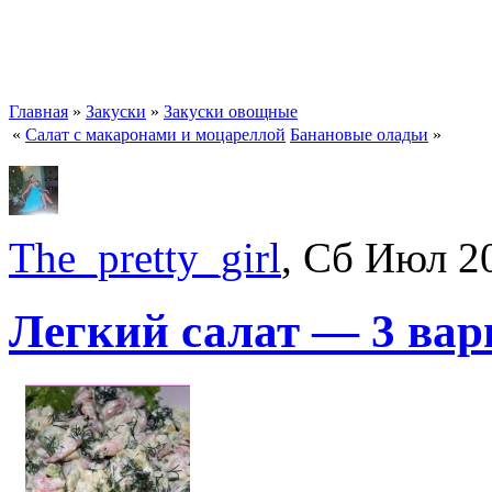
Главная
»
Закуски
»
Закуски овощные
«
Салат с макаронами и моцареллой
Банановые оладьи
»
The_pretty_girl
, Сб Июл 2
Легкий салат — 3 вар