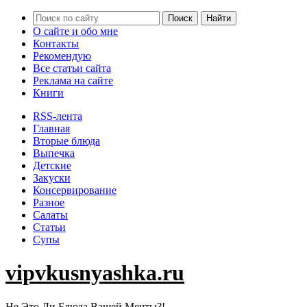
О сайте и обо мне
Контакты
Рекомендую
Все статьи сайта
Реклама на сайте
Книги
RSS-лента
Главная
Вторые блюда
Выпечка
Детские
Закуски
Консервирование
Разное
Салаты
Статьи
Супы
vipvkusnyashka.ru
Не Это Ли Блюда Вашей Мечты?!