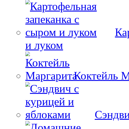
Ка
и луком
Коктейль М
Сэндви