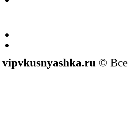
vipvkusnyashka.ru
© Все