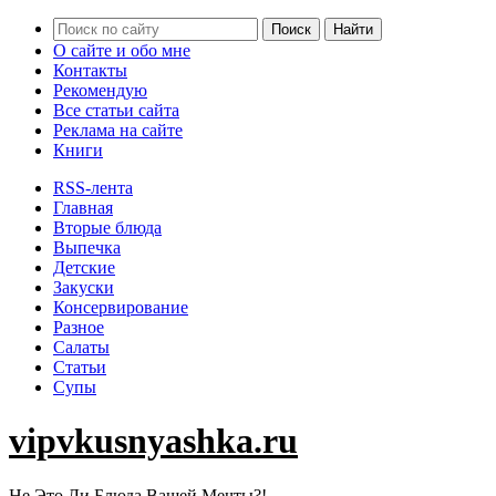
О сайте и обо мне
Контакты
Рекомендую
Все статьи сайта
Реклама на сайте
Книги
RSS-лента
Главная
Вторые блюда
Выпечка
Детские
Закуски
Консервирование
Разное
Салаты
Статьи
Супы
vipvkusnyashka.ru
Не Это Ли Блюда Вашей Мечты?!