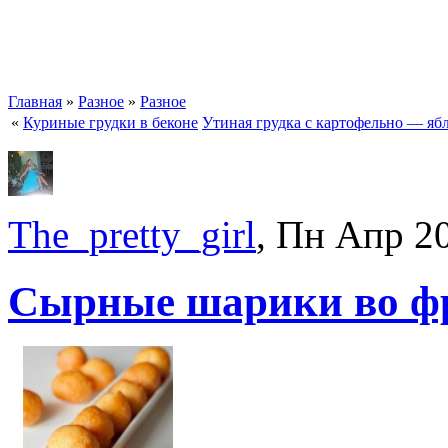
Главная
»
Разное
»
Разное
«
Куриные грудки в беконе
Утиная грудка с картофельно — я
The_pretty_girl
, Пн Апр 2
Сырные шарики во ф