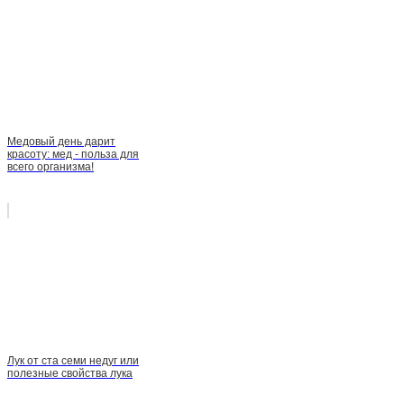
Медовый день дарит
красоту: мед - польза для
всего организма!
Лук от ста семи недуг или
полезные свойства лука