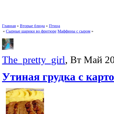
Главная
»
Вторые блюда
»
Птица
«
Сырные шарики во фритюре
Маффины с сыром
»
The_pretty_girl
, Вт Май 2
Утиная грудка с кар