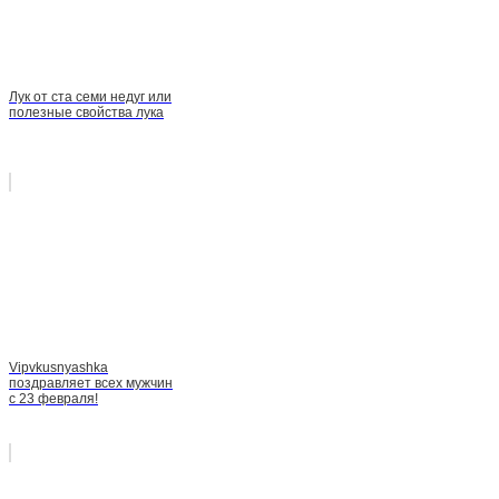
Лук от ста семи недуг или
полезные свойства лука
Vipvkusnyashka
поздравляет всех мужчин
с 23 февраля!