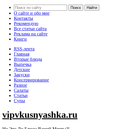
О сайте и обо мне
Контакты
Рекомендую
Все статьи сайта
Реклама на сайте
Книги
RSS-лента
Главная
Вторые блюда
Выпечка
Детские
Закуски
Консервирование
Разное
Салаты
Статьи
Супы
vipvkusnyashka.ru
Не Это Ли Блюда Вашей Мечты?!