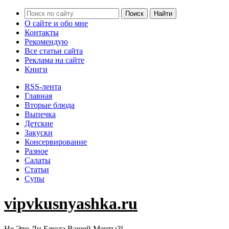
О сайте и обо мне
Контакты
Рекомендую
Все статьи сайта
Реклама на сайте
Книги
RSS-лента
Главная
Вторые блюда
Выпечка
Детские
Закуски
Консервирование
Разное
Салаты
Статьи
Супы
vipvkusnyashka.ru
Не Это Ли Блюда Вашей Мечты?!