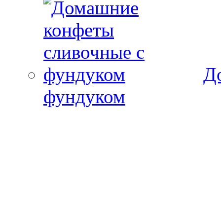
Д
фундуком