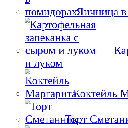
Яичница в
Ка
и луком
Коктейль М
Торт Сметан