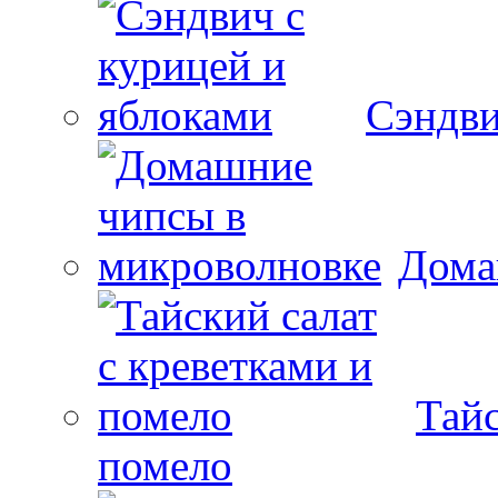
Сэндви
Дома
Тайс
помело