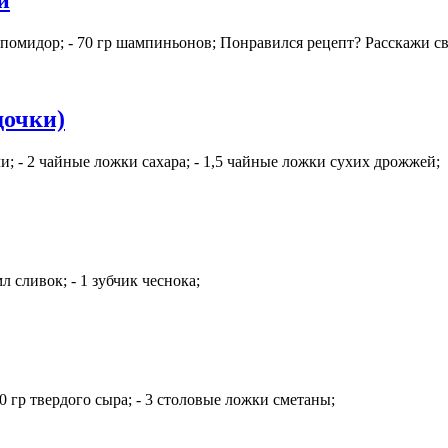
и
гр помидор; - 70 гр шампиньонов; Понравился рецепт? Расскажи 
дочки)
и; - 2 чайные ложки сахара; - 1,5 чайные ложки сухих дрожжей;
л сливок; - 1 зубчик чеснока;
0 гр твердого сыра; - 3 столовые ложки сметаны;