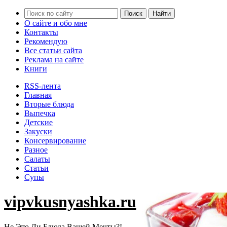
О сайте и обо мне
Контакты
Рекомендую
Все статьи сайта
Реклама на сайте
Книги
RSS-лента
Главная
Вторые блюда
Выпечка
Детские
Закуски
Консервирование
Разное
Салаты
Статьи
Супы
vipvkusnyashka.ru
Не Это Ли Блюда Вашей Мечты?!