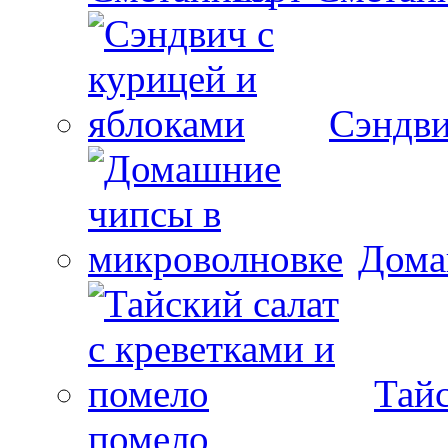
Сэндви
Дома
Тайс
помело