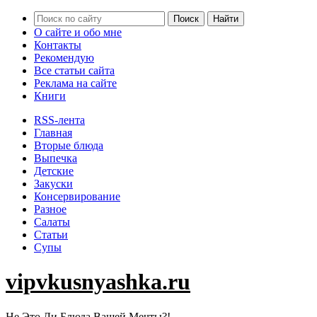
О сайте и обо мне
Контакты
Рекомендую
Все статьи сайта
Реклама на сайте
Книги
RSS-лента
Главная
Вторые блюда
Выпечка
Детские
Закуски
Консервирование
Разное
Салаты
Статьи
Супы
vipvkusnyashka.ru
Не Это Ли Блюда Вашей Мечты?!