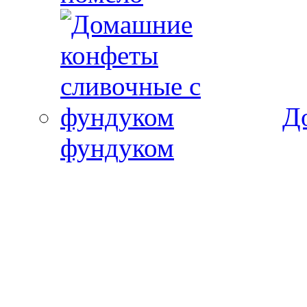
Д
фундуком