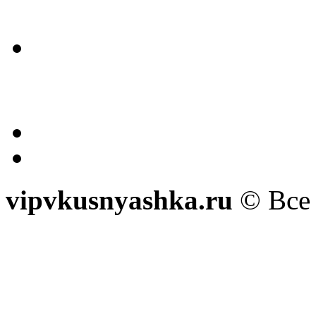
vipvkusnyashka.ru
© Все