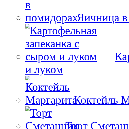
Яичница в
Ка
и луком
Коктейль М
Торт Сметан