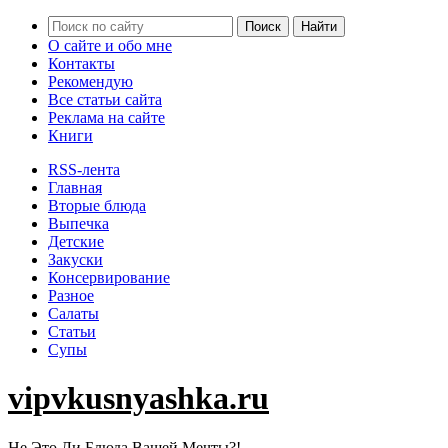
О сайте и обо мне
Контакты
Рекомендую
Все статьи сайта
Реклама на сайте
Книги
RSS-лента
Главная
Вторые блюда
Выпечка
Детские
Закуски
Консервирование
Разное
Салаты
Статьи
Супы
vipvkusnyashka.ru
Не Это Ли Блюда Вашей Мечты?!