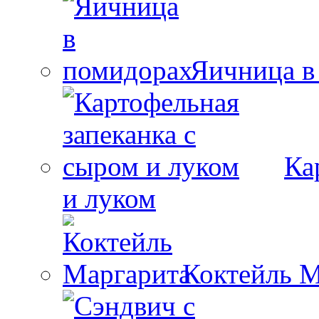
Яичница в
Ка
и луком
Коктейль М