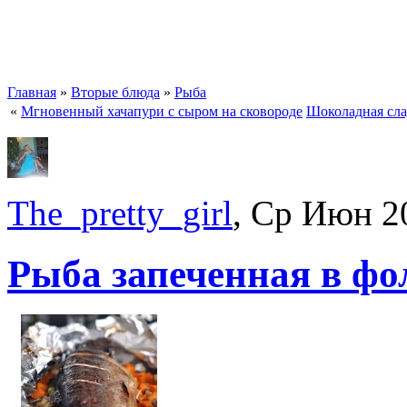
Главная
»
Вторые блюда
»
Рыба
«
Мгновенный хачапури с сыром на сковороде
Шоколадная сла
The_pretty_girl
, Ср Июн 2
Рыба запеченная в фо