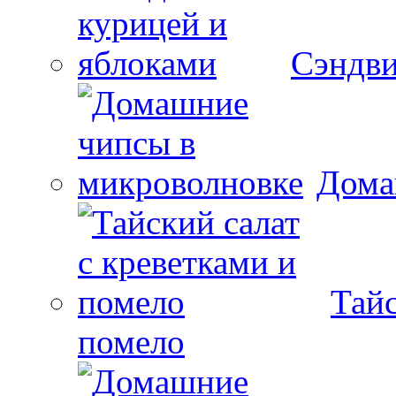
Сэндви
Дома
Тайс
помело