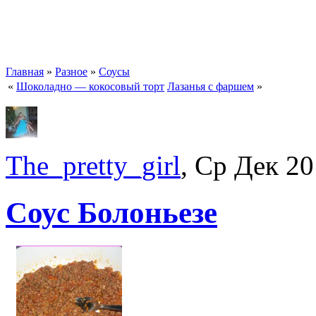
Главная
»
Разное
»
Соусы
«
Шоколадно — кокосовый торт
Лазанья с фаршем
»
The_pretty_girl
, Ср Дек 20
Соус Болоньезе