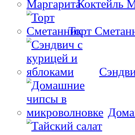
Коктейль М
Торт Сметан
Сэндви
Дома