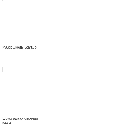
Кубок школы StartUp
Шоколадная овсяная
каша