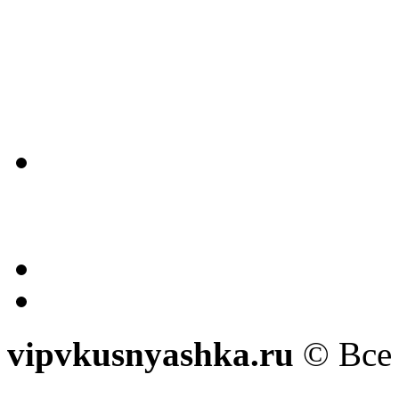
vipvkusnyashka.ru
© Все