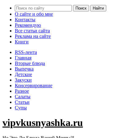
О сайте и обо мне
Контакты
Рекомендую
Все статьи сайта
Реклама на сайте
Книги
RSS-лента
Главная
Вторые блюда
Выпечка
Детские
Закуски
Консервирование
Разное
Салаты
Статьи
Супы
vipvkusnyashka.ru
Не Это Ли Блюда Вашей Мечты?!