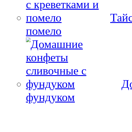
Тайс
помело
Д
фундуком