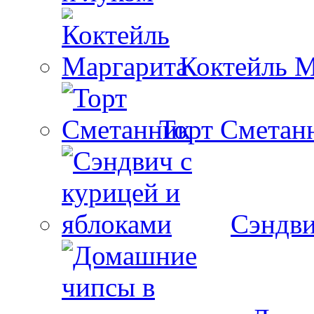
Коктейль М
Торт Сметан
Сэндви