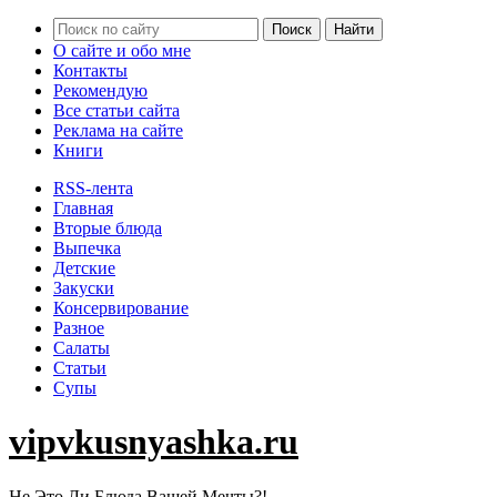
О сайте и обо мне
Контакты
Рекомендую
Все статьи сайта
Реклама на сайте
Книги
RSS-лента
Главная
Вторые блюда
Выпечка
Детские
Закуски
Консервирование
Разное
Салаты
Статьи
Супы
vipvkusnyashka.ru
Не Это Ли Блюда Вашей Мечты?!