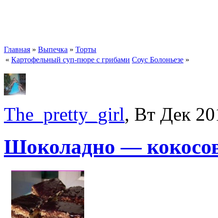
Главная
»
Выпечка
»
Торты
«
Картофельный суп-пюре с грибами
Соус Болоньезе
»
The_pretty_girl
, Вт Дек 20
Шоколадно — кокосо