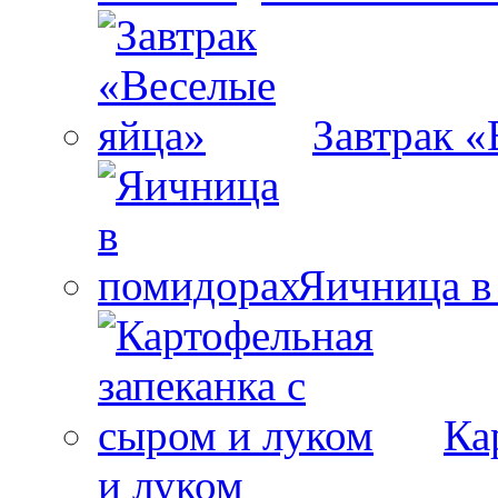
Завтрак «
Яичница в
Ка
и луком