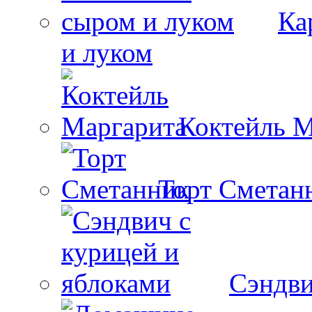
Ка
и луком
Коктейль М
Торт Сметан
Сэндви