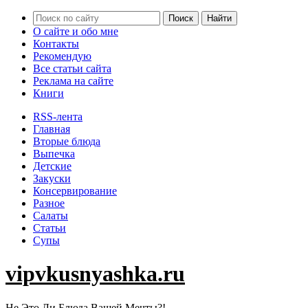
О сайте и обо мне
Контакты
Рекомендую
Все статьи сайта
Реклама на сайте
Книги
RSS-лента
Главная
Вторые блюда
Выпечка
Детские
Закуски
Консервирование
Разное
Салаты
Статьи
Супы
vipvkusnyashka.ru
Не Это Ли Блюда Вашей Мечты?!