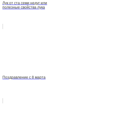
Лук от ста семи недуг или
полезные свойства лука
Поздравление с 8 марта