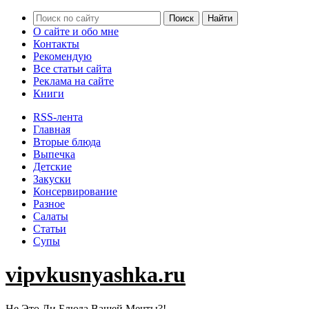
О сайте и обо мне
Контакты
Рекомендую
Все статьи сайта
Реклама на сайте
Книги
RSS-лента
Главная
Вторые блюда
Выпечка
Детские
Закуски
Консервирование
Разное
Салаты
Статьи
Супы
vipvkusnyashka.ru
Не Это Ли Блюда Вашей Мечты?!