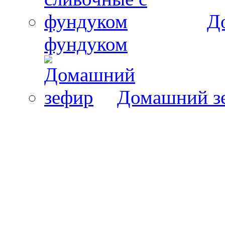
Д
фундуком
Домашний з