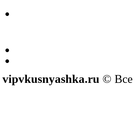
vipvkusnyashka.ru
© Все