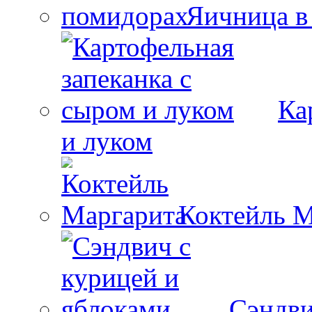
Яичница в
Ка
и луком
Коктейль М
Сэндви