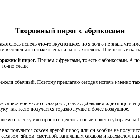
Творожный пирог с абрикосами
захотелось испечь что-то вкусненькое, но я долго не знала что им
о и вкусненького тоже очень сильно захотелось. Пришлось искат
орожный пирог
. Причем с фруктами, то есть с абрикосами. А п
, точно слаще.
нежели обычный. Поэтому предлагаю сегодня испечь именно так
кое сливочное масло с сахаром до бела, добавляем одно яйцо и е
ку, так тесто получается гораздо лучше и более воздушное.
ищевую пленку или просто в целлофановый пакет и убираем на 1
у вас получится совсем другой пирог, или он вообще не получит
с сахаром, яйцом, сметаной, ванильным сахаром и крахмалом на 