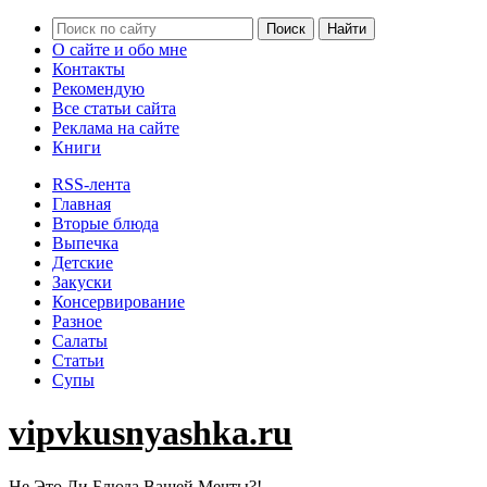
О сайте и обо мне
Контакты
Рекомендую
Все статьи сайта
Реклама на сайте
Книги
RSS-лента
Главная
Вторые блюда
Выпечка
Детские
Закуски
Консервирование
Разное
Салаты
Статьи
Супы
vipvkusnyashka.ru
Не Это Ли Блюда Вашей Мечты?!