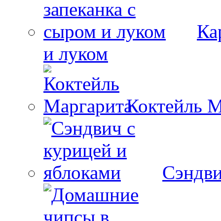
Ка
и луком
Коктейль М
Сэндви