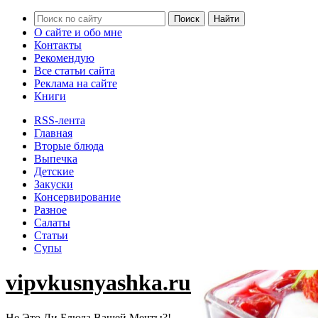
О сайте и обо мне
Контакты
Рекомендую
Все статьи сайта
Реклама на сайте
Книги
RSS-лента
Главная
Вторые блюда
Выпечка
Детские
Закуски
Консервирование
Разное
Салаты
Статьи
Супы
vipvkusnyashka.ru
Не Это Ли Блюда Вашей Мечты?!