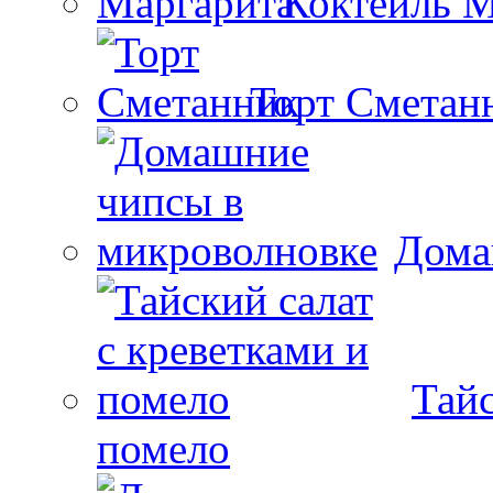
Коктейль М
Торт Сметан
Дома
Тайс
помело