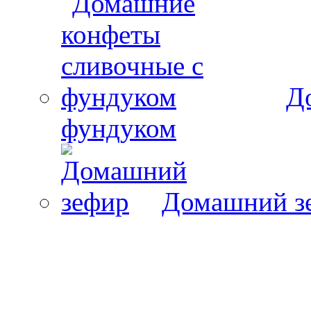
Д
фундуком
Домашний з