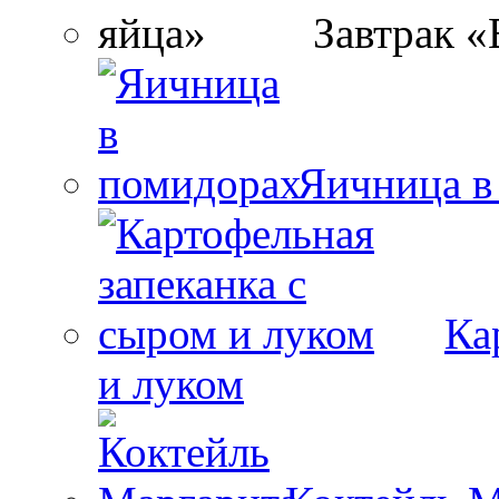
Завтрак «
Яичница в
Ка
и луком