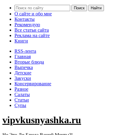
О сайте и обо мне
Контакты
Рекомендую
Все статьи сайта
Реклама на сайте
Книги
RSS-лента
Главная
Вторые блюда
Выпечка
Детские
Закуски
Консервирование
Разное
Салаты
Статьи
Супы
vipvkusnyashka.ru
Не Это Ли Блюда Вашей Мечты?!