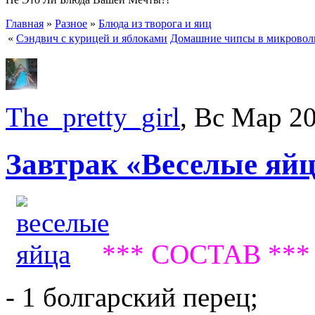
Главная
»
Разное
»
Блюда из творога и яиц
«
Сэндвич с курицей и яблоками
Домашние чипсы в микровол
The_pretty_girl
, Вс Мар 2
Завтрак «Веселые яй
*** СОСТАВ ***
- 1 болгарский перец;