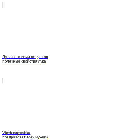
Лук от ста семи недуг или
полезные свойства лука
Vipvkusnyashka
поздравляет всех мужчин