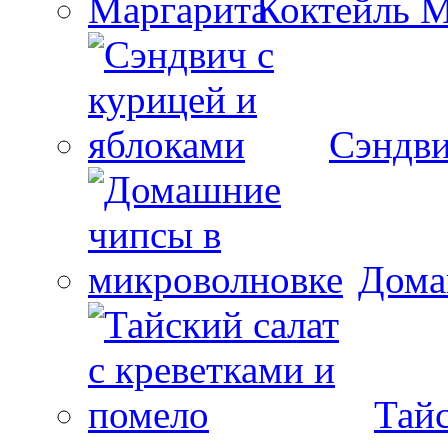
Коктейль М
Сэндви
Дома
Тайс