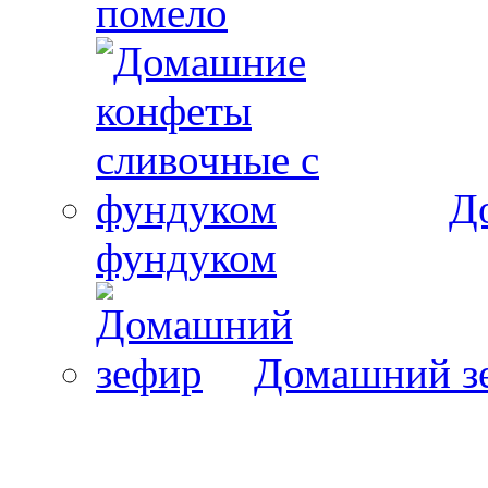
помело
Д
фундуком
Домашний з