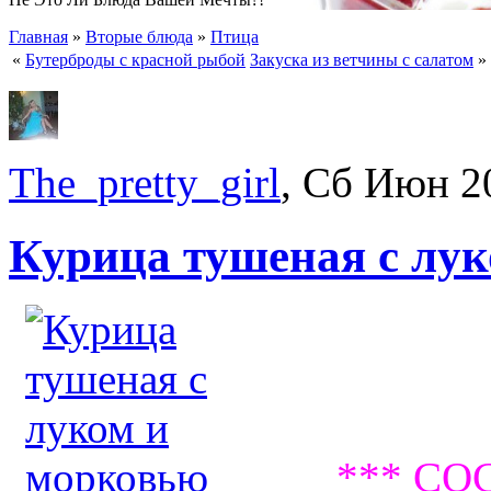
Главная
»
Вторые блюда
»
Птица
«
Бутерброды с красной рыбой
Закуска из ветчины с салатом
»
The_pretty_girl
, Сб Июн 2
Курица тушеная с лу
*** СО