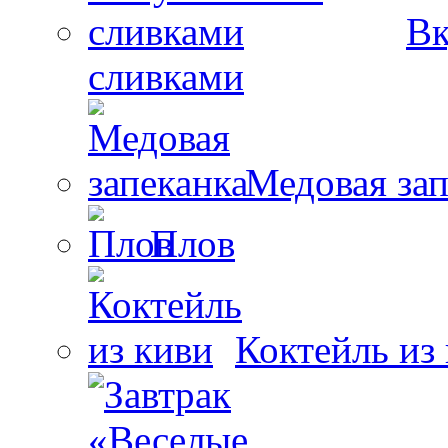
Вк
сливками
Медовая зап
Плов
Коктейль из