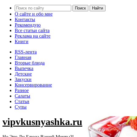
О сайте и обо мне
Контакты
Рекомендую
Все статьи сайта
Реклама на сайте
Книги
RSS-лента
Главная
Вторые блюда
Выпечка
Детские
Закуски
Консервирование
Разное
Салаты
Статьи
Супы
vipvkusnyashka.ru
Не Это Ли Блюда Вашей Мечты?!