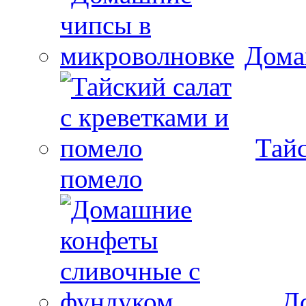
Дома
Тайс
помело
Д