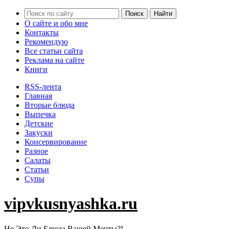
О сайте и обо мне
Контакты
Рекомендую
Все статьи сайта
Реклама на сайте
Книги
RSS-лента
Главная
Вторые блюда
Выпечка
Детские
Закуски
Консервирование
Разное
Салаты
Статьи
Супы
vipvkusnyashka.ru
Не Это Ли Блюда Вашей Мечты?!