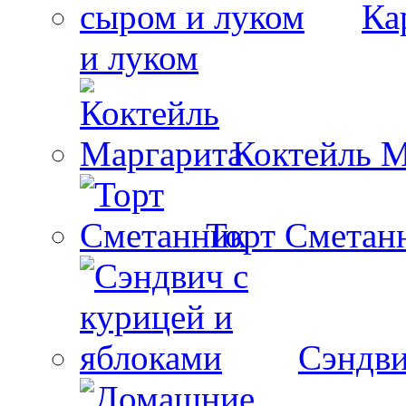
Ка
и луком
Коктейль М
Торт Сметан
Сэндви