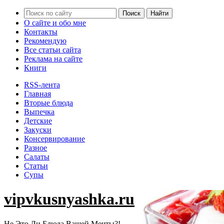
О сайте и обо мне
Контакты
Рекомендую
Все статьи сайта
Реклама на сайте
Книги
RSS-лента
Главная
Вторые блюда
Выпечка
Детские
Закуски
Консервирование
Разное
Салаты
Статьи
Супы
vipvkusnyashka.ru
Не Это Ли Блюда Вашей Мечты?!