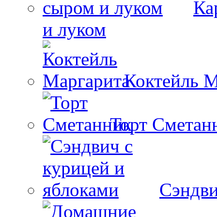
Ка
и луком
Коктейль М
Торт Сметан
Сэндви