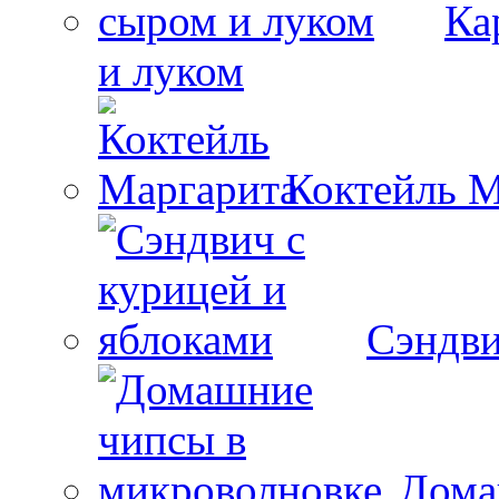
Ка
и луком
Коктейль М
Сэндви
Дома