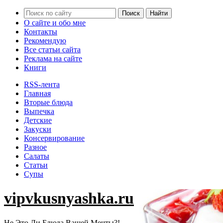
О сайте и обо мне
Контакты
Рекомендую
Все статьи сайта
Реклама на сайте
Книги
RSS-лента
Главная
Вторые блюда
Выпечка
Детские
Закуски
Консервирование
Разное
Салаты
Статьи
Супы
vipvkusnyashka.ru
Не Это Ли Блюда Вашей Мечты?!