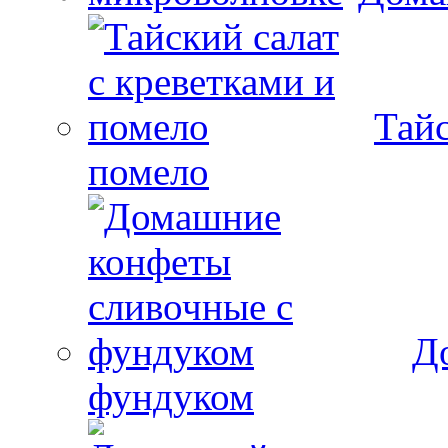
Тайс
помело
Д
фундуком