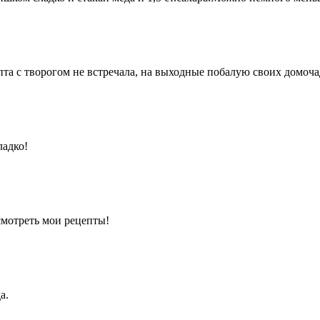
епта с творогом не встречала, на выходные побалую своих домоча
ладко!
.смотреть мои рецепты!
а.