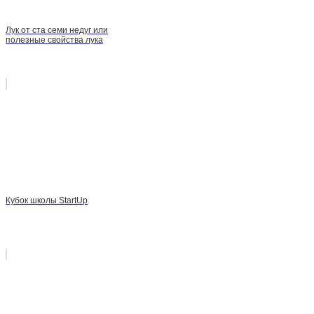
Лук от ста семи недуг или
полезные свойства лука
Кубок школы StartUp