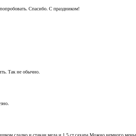
о попробовать. Спасибо. С праздником!
ть. Так не обычно.
зно.
ишком сладко и стакан меда и 1,5 ст.сахара.Можно немного мен