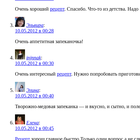
Очень хороший
рецепт
. Спасибо. Что-то из детства. Над
Эльвира
:
10.05.2012 в 00:28
Очень аппетитная запеканочка!
injnnak
:
10.05.2012 в 00:30
Очень интересный
рецепт
. Нужно попробовать приготови
Элина
:
10.05.2012 в 00:40
Творожно-медовая запеканка — и вкусно, и сытно, и поле
Елена
:
10.05.2012 в 00:45
Рецепт
хорош,главное быстро.Только один вопрос,а не сл