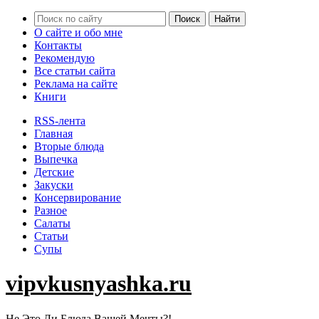
О сайте и обо мне
Контакты
Рекомендую
Все статьи сайта
Реклама на сайте
Книги
RSS-лента
Главная
Вторые блюда
Выпечка
Детские
Закуски
Консервирование
Разное
Салаты
Статьи
Супы
vipvkusnyashka.ru
Не Это Ли Блюда Вашей Мечты?!