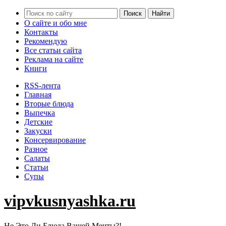
О сайте и обо мне
Контакты
Рекомендую
Все статьи сайта
Реклама на сайте
Книги
RSS-лента
Главная
Вторые блюда
Выпечка
Детские
Закуски
Консервирование
Разное
Салаты
Статьи
Супы
vipvkusnyashka.ru
Не Это Ли Блюда Вашей Мечты?!