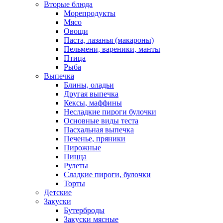
Вторые блюда
Морепродукты
Мясо
Овощи
Паста, лазанья (макароны)
Пельмени, вареники, манты
Птица
Рыба
Выпечка
Блины, оладьи
Другая выпечка
Кексы, маффины
Несладкие пироги булочки
Основные виды теста
Пасхальная выпечка
Печенье, пряники
Пирожные
Пицца
Рулеты
Сладкие пироги, булочки
Торты
Детские
Закуски
Бутерброды
Закуски мясные