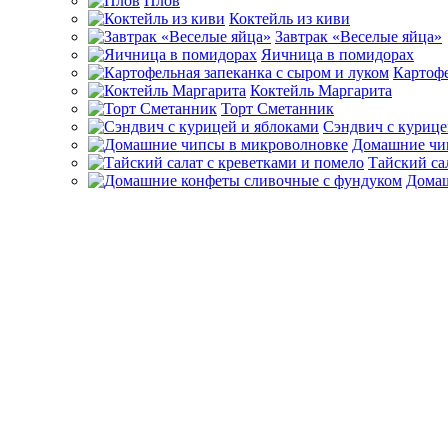
Плов
Коктейль из киви
Завтрак «Веселые яйца»
Яичница в помидорах
Картофе
Коктейль Маргарита
Торт Сметанник
Сэндвич с курице
Домашние чи
Тайский са
Домаш