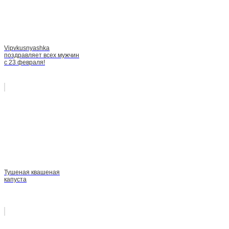
Vipvkusnyashka
поздравляет всех мужчин
с 23 февраля!
Тушеная квашеная
капуста