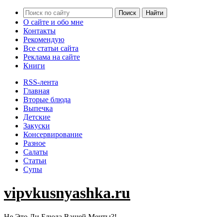
О сайте и обо мне
Контакты
Рекомендую
Все статьи сайта
Реклама на сайте
Книги
RSS-лента
Главная
Вторые блюда
Выпечка
Детские
Закуски
Консервирование
Разное
Салаты
Статьи
Супы
vipvkusnyashka.ru
Не Это Ли Блюда Вашей Мечты?!