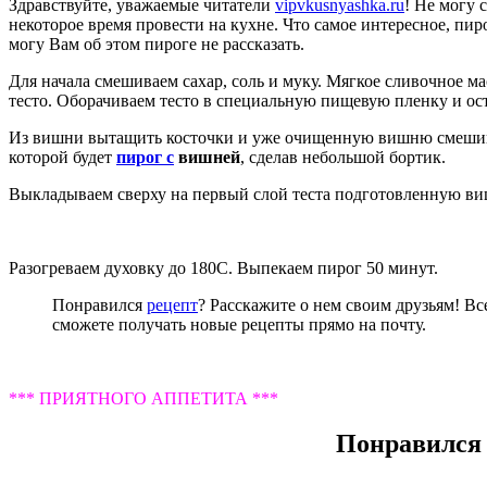
Здравствуйте, уважаемые читатели
vipvkusnyashka.ru
! Не могу 
некоторое время провести на кухне. Что самое интересное, пиро
могу Вам об этом пироге не рассказать.
Для начала смешиваем сахар, соль и муку. Мягкое сливочное м
тесто. Оборачиваем тесто в специальную пищевую пленку и ост
Из вишни вытащить косточки и уже очищенную вишню смешиваем
которой будет
пирог с
вишней
, сделав небольшой бортик.
Выкладываем сверху на первый слой теста подготовленную виш
Разогреваем духовку до 180С. Выпекаем пирог 50 минут.
Понравился
рецепт
? Расскажите о нем своим друзьям! Вс
сможете получать новые рецепты прямо на почту.
*** ПРИЯТНОГО АППЕТИТА ***
Понравился 