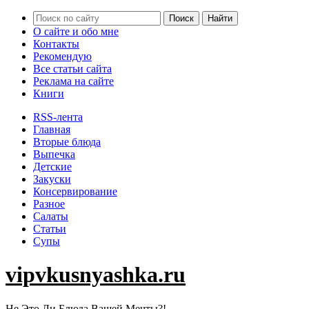
О сайте и обо мне
Контакты
Рекомендую
Все статьи сайта
Реклама на сайте
Книги
RSS-лента
Главная
Вторые блюда
Выпечка
Детские
Закуски
Консервирование
Разное
Салаты
Статьи
Супы
vipvkusnyashka.ru
Не Это Ли Блюда Вашей Мечты?!