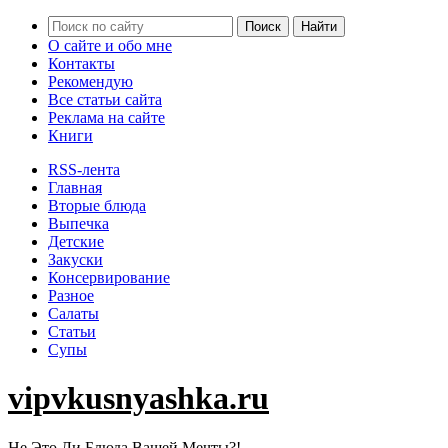
О сайте и обо мне
Контакты
Рекомендую
Все статьи сайта
Реклама на сайте
Книги
RSS-лента
Главная
Вторые блюда
Выпечка
Детские
Закуски
Консервирование
Разное
Салаты
Статьи
Супы
vipvkusnyashka.ru
Не Это Ли Блюда Вашей Мечты?!