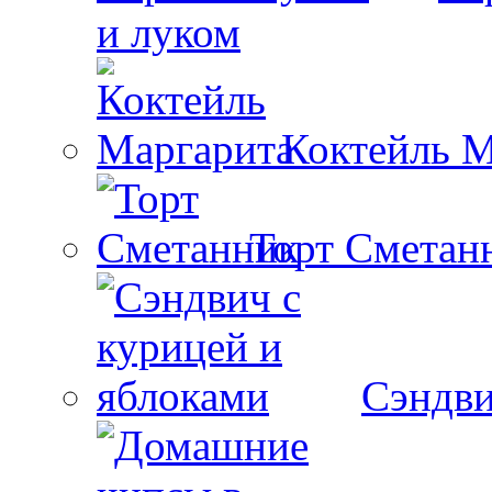
и луком
Коктейль М
Торт Сметан
Сэндви