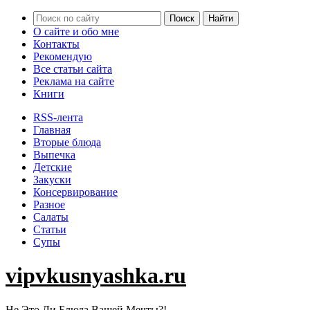
О сайте и обо мне
Контакты
Рекомендую
Все статьи сайта
Реклама на сайте
Книги
RSS-лента
Главная
Вторые блюда
Выпечка
Детские
Закуски
Консервирование
Разное
Салаты
Статьи
Супы
vipvkusnyashka.ru
Не Это Ли Блюда Вашей Мечты?!