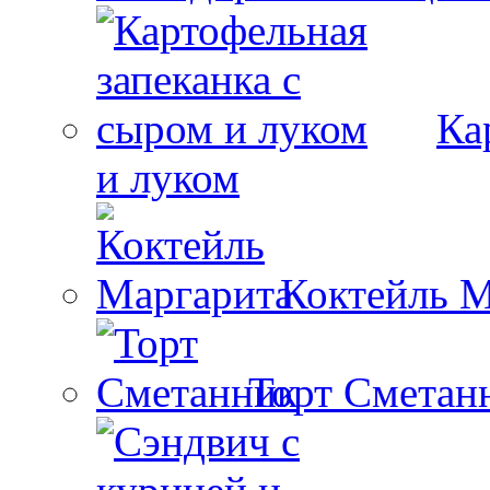
Ка
и луком
Коктейль М
Торт Сметан