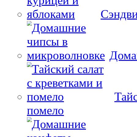
Сэндви
Дома
Тайс
помело