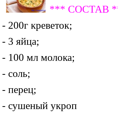
*** СОСТАВ *
- 200г креветок;
- 3 яйца;
- 100 мл молока;
- соль;
- перец;
- сушеный укроп