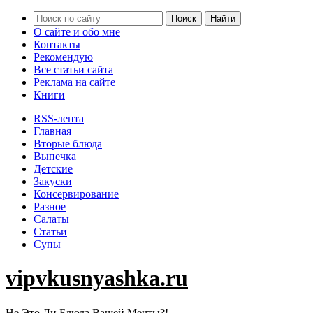
О сайте и обо мне
Контакты
Рекомендую
Все статьи сайта
Реклама на сайте
Книги
RSS-лента
Главная
Вторые блюда
Выпечка
Детские
Закуски
Консервирование
Разное
Салаты
Статьи
Супы
vipvkusnyashka.ru
Не Это Ли Блюда Вашей Мечты?!