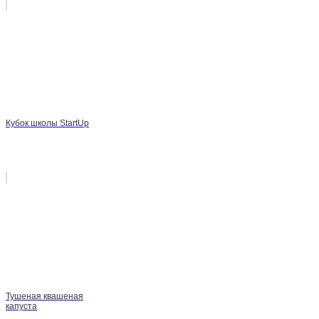
Кубок школы StartUp
Тушеная квашеная
капуста