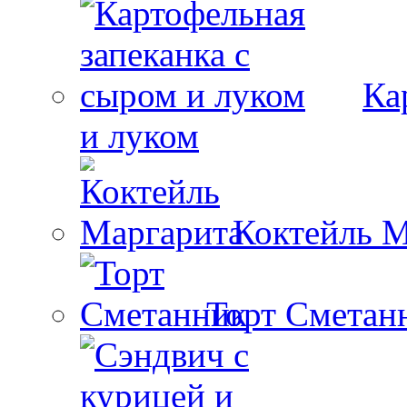
Ка
и луком
Коктейль М
Торт Сметан