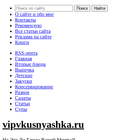
О сайте и обо мне
Контакты
Рекомендую
Все статьи сайта
Реклама на сайте
Книги
RSS-лента
Главная
Вторые блюда
Выпечка
Детские
Закуски
Консервирование
Разное
Салаты
Статьи
Супы
vipvkusnyashka.ru
Не Это Ли Блюда Вашей Мечты?!