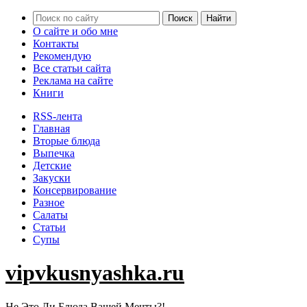
О сайте и обо мне
Контакты
Рекомендую
Все статьи сайта
Реклама на сайте
Книги
RSS-лента
Главная
Вторые блюда
Выпечка
Детские
Закуски
Консервирование
Разное
Салаты
Статьи
Супы
vipvkusnyashka.ru
Не Это Ли Блюда Вашей Мечты?!