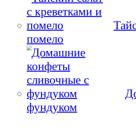
Тайс
помело
Д
фундуком