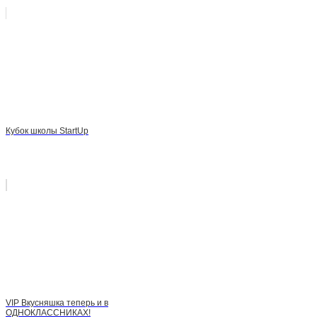
Кубок школы StartUp
VIP Вкусняшка теперь и в
ОДНОКЛАССНИКАХ!