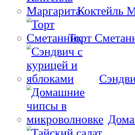
Коктейль М
Торт Сметан
Сэндви
Дома