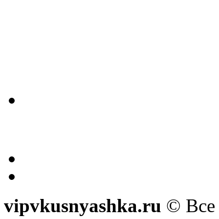
vipvkusnyashka.ru
© Все