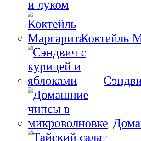
и луком
Коктейль М
Сэндви
Дома