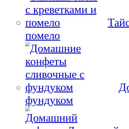
Тайс
помело
Д
фундуком