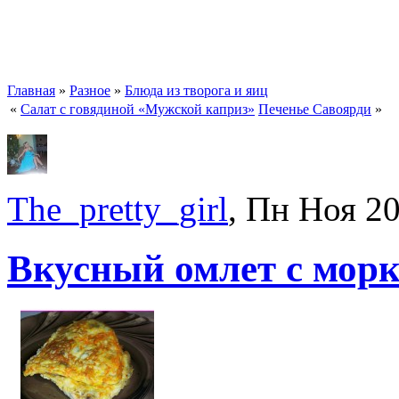
Главная
»
Разное
»
Блюда из творога и яиц
«
Салат с говядиной «Мужской каприз»
Печенье Савоярди
»
The_pretty_girl
, Пн Ноя 2
Вкусный омлет с морк