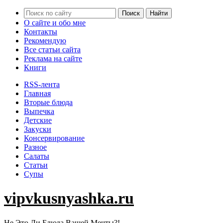
О сайте и обо мне
Контакты
Рекомендую
Все статьи сайта
Реклама на сайте
Книги
RSS-лента
Главная
Вторые блюда
Выпечка
Детские
Закуски
Консервирование
Разное
Салаты
Статьи
Супы
vipvkusnyashka.ru
Не Это Ли Блюда Вашей Мечты?!