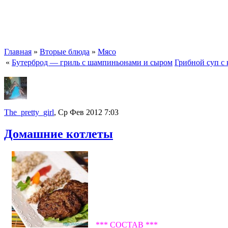
Главная
»
Вторые блюда
»
Мясо
«
Бутерброд — гриль с шампиньонами и сыром
Грибной суп с
The_pretty_girl
, Ср Фев 2012 7:03
Домашние котлеты
*** СОСТАВ ***