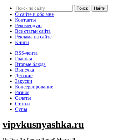
О сайте и обо мне
Контакты
Рекомендую
Все статьи сайта
Реклама на сайте
Книги
RSS-лента
Главная
Вторые блюда
Выпечка
Детские
Закуски
Консервирование
Разное
Салаты
Статьи
Супы
vipvkusnyashka.ru
Не Это Ли Блюда Вашей Мечты?!