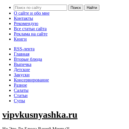
О сайте и обо мне
Контакты
Рекомендую
Все статьи сайта
Реклама на сайте
Книги
RSS-лента
Главная
Вторые блюда
Выпечка
Детские
Закуски
Консервирование
Разное
Салаты
Статьи
Супы
vipvkusnyashka.ru
Не Это Ли Блюда Вашей Мечты?!