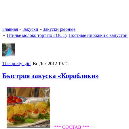
Главная
»
Закуски
»
Закуски рыбные
«
Птичье молоко торт по ГОСТу
Постные пирожки с капустой
The_pretty_girl
, Вс Дек 2012 19:15
Быстрая закуска «Кораблики»
*** СОСТАВ ***