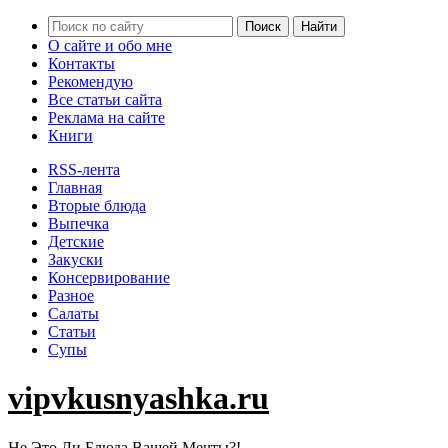
О сайте и обо мне
Контакты
Рекомендую
Все статьи сайта
Реклама на сайте
Книги
RSS-лента
Главная
Вторые блюда
Выпечка
Детские
Закуски
Консервирование
Разное
Салаты
Статьи
Супы
vipvkusnyashka.ru
Не Это Ли Блюда Вашей Мечты?!