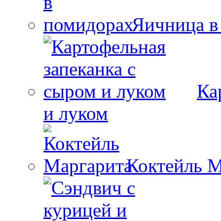
Яичница в
Ка
и луком
Коктейль М