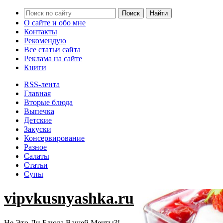
О сайте и обо мне
Контакты
Рекомендую
Все статьи сайта
Реклама на сайте
Книги
RSS-лента
Главная
Вторые блюда
Выпечка
Детские
Закуски
Консервирование
Разное
Салаты
Статьи
Супы
vipvkusnyashka.ru
Не Это Ли Блюда Вашей Мечты?!