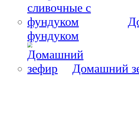
Д
фундуком
Домашний з