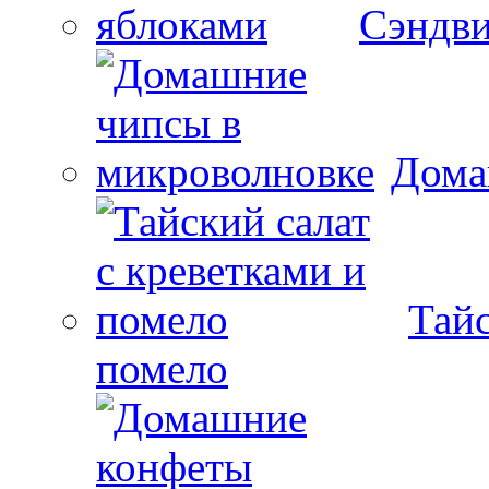
Сэндви
Дома
Тайс
помело