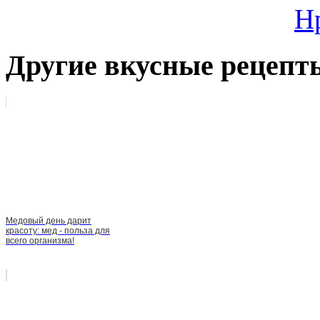
Н
Другие вкусные рецепт
Медовый день дарит
красоту: мед - польза для
всего организма!